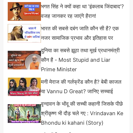
भगत सिंह ने क्यों कहा था 'इंकलाब जिंदाबाद'?
वजह जानकर रह जाएंगे हैरान!
भारत की सबसे दबंग जाति कौन सी है? एक
नजर सामाजिक प्रभाव और इतिहास पर
दुनिया का सबसे झूठा तथा मूर्ख प्रधानमंत्री
कौन है - Most Stupid and Liar
Prime Minister
मनी मेराज की गर्लफ्रेंड कौन है? बेबी काजल
या Vannu D Great? जानिए सच्चाई
वृन्दावन के भोंदू की सच्ची कहानी जिसके पीछे
श्रीकृष्ण भी दौड़ चले गए : Vrindavan Ke
Bhondu ki kahani (Story)
उन्होंने यह भी कहा कि मोहनलाल ने न सिर्फ मलयालम, बल्कि