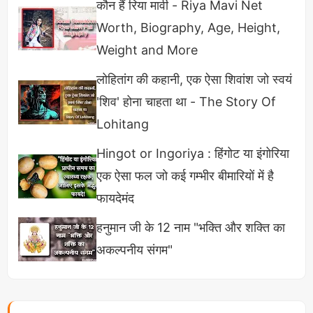
कौन हैं रिया मावी - Riya Mavi Net
तेलुगु, तमिल, कन्नड़ और हिंदी
सिनेमा में भी यादगार भूमिकाएं
Worth, Biography, Age, Height,
निभाकर पूरे भारत के दर्शकों का दिल जीता है।
Weight and More
लोहितांग की कहानी, एक ऐसा शिवांश जो स्वयं
मोहनलाल की प्रतिक्रिया: विनम्रता और आभार
'शिव' होना चाहता था - The Story Of
इस सम्मान और PM मोदी की बधाई पर मोहनलाल की
Lohitang
प्रतिक्रिया बेहद विनम्र और भावुक कर देने वाली थी। उन्होंने
Hingot or Ingoriya : हिंगोट या इंगोरिया
कहा:
एक ऐसा फल जो कई गम्भीर बीमारियों में है
फायदेमंद
"दादासाहेब फाल्के अवॉर्ड पाकर मैं बहुत विनम्र और
हनुमान जी के 12 नाम "भक्ति और शक्ति का
गौरवान्वित महसूस कर रहा हूं... मैं सिनेमा की कला
अकल्पनीय संगम"
और उन सभी लोगों का सदैव आभारी रहूंगा जिनकी
प्रेरणा और सहयोग ने मेरे सफर को रोशन किया।"