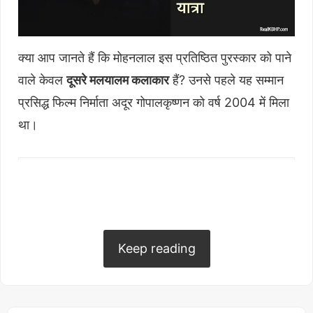
क्या आप जानते हैं कि मोहनलाल इस प्रतिष्ठित पुरस्कार को पाने
वाले केवल
दूसरे मलयालम कलाकार
हैं? उनसे पहले यह सम्मान
प्रसिद्ध फिल्म निर्माता अदूर गोपालकृष्णन को वर्ष 2004 में मिला
था।
Table of Contents
hide
दादासाहेब फाल्के अवॉर्ड क्या है और यह इतना खास क्यों
है?
मोहनलाल: एक ऐसा सफर जिसने इतिहास रच दिया
Keep reading
आधिकारिक घोषणा और सम्मान समारोह
प्रधानमंत्री मोदी ने दी ऐतिहासिक बधाई