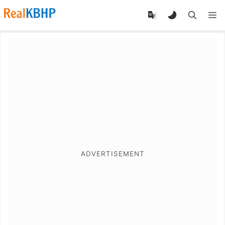
RealKBHP
-
Discover,
Learn,
and
Evolve