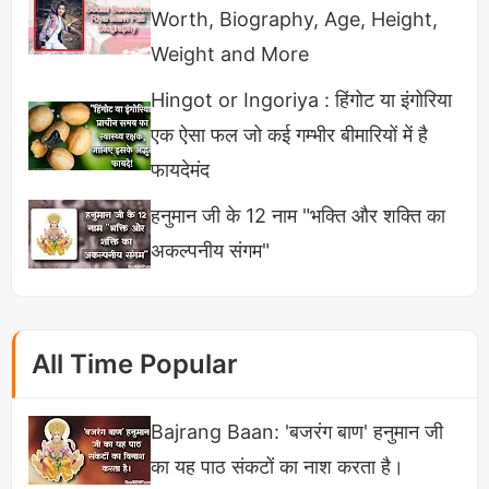
Worth, Biography, Age, Height,
Weight and More
इसका मतलब है कि हमें इस ऐतिहासिक पल को देखने के लिए
कुछ समय और इंतजार करना होगा, लेकिन यह इंतजार निश्चित
Hingot or Ingoriya : हिंगोट या इंगोरिया
रूप से worth it होगा!
एक ऐसा फल जो कई गम्भीर बीमारियों में है
फायदेमंद
प्रधानमंत्री मोदी ने दी ऐतिहासिक बधाई
हनुमान जी के 12 नाम "भक्ति और शक्ति का
इस बड़ी उपलब्धि पर
प्रधानमंत्री नरेंद्र मोदी
ने भी मोहनलाल को
अकल्पनीय संगम"
जोरदार बधाई दी। PM मोदी ने एक्स (पूर्व में ट्विटर) पर लिखा
कि मोहनलाल
"बेजोड़ प्रतिभा और बहुमुखी अभिनय के प्रतीक"
हैं
और केरल की संस्कृति से उनका लगाव उनक कला में साफ
All Time Popular
झलकता है।
Bajrang Baan: 'बजरंग बाण' हनुमान जी
का यह पाठ संकटों का नाश करता है।