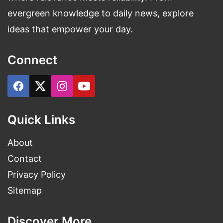
फ्रेंचाइजी का
दृश्यम
जॉर्ज
evergreen knowledge to daily news, explore
2026
तीसरा भाग,
3
कुट्टी
ideas that empower your day.
शूटिंग अक्टूबर
में शुरू
Connect
हाल ही में
इसका रोमांचक
वृषभ
अज्ञात
TBA
टीजर रिलीज
Quick Links
हुआ है
About
Contact
इन फिल्मों के बारे में जानकर क्या आप भी उतने ही एक्साइटेड हैं
Privacy Policy
जितने हम हैं?
Sitemap
निष्कर्ष
Discover More