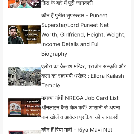
डिस के बारे में पूरी जानकारी
कौन हैं पुनीत सुपरस्टार - Puneet
Superstar/Lord Puneet Net
Worth, Girlfriend, Height, Weight,
आधिकारिक घोषणा और सम्मान समारोह
Income Details and Full
भारत सरकार के
सूचना एवं प्रसारण मंत्रालय
ने खुद एक ट्वीट
Biography
के जरिए इसकी आधिकारिक घोषणा की। मंत्रालय ने कहा:
एलोरा का कैलाश मन्दिर, प्राचीन संस्कृति और
कला का रहस्मयी धरोहर : Ellora Kailash
"दादासाहब फाल्के अवॉर्ड चयन समिति की सिफारिश
Temple
पर, भारत सरकार को यह घोषणा करते हुए बहुत खुशी
महात्मा गांधी NREGA Job Card List
हो रही है कि श्री मोहनलाल को प्रतिष्ठित दादा साहब
ऑनलाइन कैसे चेक करें? आसानी से अपना
फाल्के पुरस्कार 2023 प्रदान किया जाएगा... यह
नाम खोजें व आवेदन प्रकिया की जानकारी
अवॉर्ड 23 सितंबर, 2025 को 71वें नेशनल फिल्म
अवॉर्ड्स समारोह में प्रदान किया जाएगा।"
कौन हैं रिया मावी - Riya Mavi Net