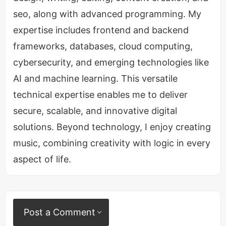
seo, along with advanced programming. My
मोहनलाल की फिल्मी यात्रा एक ऐसी प्रेरणा है जो हर उस युवा
expertise includes frontend and backend
के लिए एक मिसाल है जो सपने देखना चाहता है।
frameworks, databases, cloud computing,
cybersecurity, and emerging technologies like
शुरुआत:
उन्होंने साल 1980 में मलयालम फिल्म इंडस्ट्री में
AI and machine learning. This versatile
कदम रखा।
technical expertise enables me to deliver
लंबा सफर:
आज, 45 साल बाद, वह
400 से अधिक फिल्मों
secure, scalable, and innovative digital
में अपनी अमिट छाप छोड़ चुके हैं।
solutions. Beyond technology, I enjoy creating
बहुमुखी प्रतिभा:
वह सिर्फ एक अभिनेता ही नहीं, बल्कि एक
music, combining creativity with logic in every
सफल
निर्माता और निर्देशक
भी हैं।
aspect of life.
पहचान:
उन्हें पहले ही
पद्म श्री (2001)
और
पद्म भूषण
(2019)
जैसे नागरिक सम्मानों से भी नवाज़ा जा चुका है।
उनकी इस अद्भुत यात्रा की तुलना एक ऐसे विशाल वटवृक्ष से की
Post a Comment
जा सकती है, जिसकी जड़ें गहरी हैं और शाखाएं फैली हुई हैं, जो