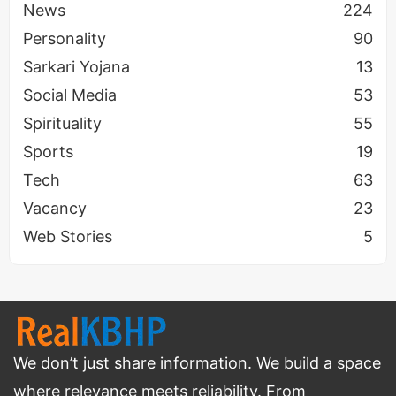
News
224
Personality
90
Sarkari Yojana
13
Social Media
53
Spirituality
55
आगे क्या है? मोहनलाल की आने वाली फिल्में
Sports
19
इस बड़े सम्मान के बाद भी, मोहनलाल का जुनून कम नहीं हुआ है।
Tech
63
उनके फैंस के लिए कुछ बेहद रोमांचक प्रोजेक्ट्स लाइन में हैं:
Vacancy
23
Web Stories
5
फिल्म
अनुमानित
का
भूमिका
विशेष तथ्य
रिलीज
नाम
We don’t just share information. We build a space
सुपरहिट
where relevance meets reliability. From