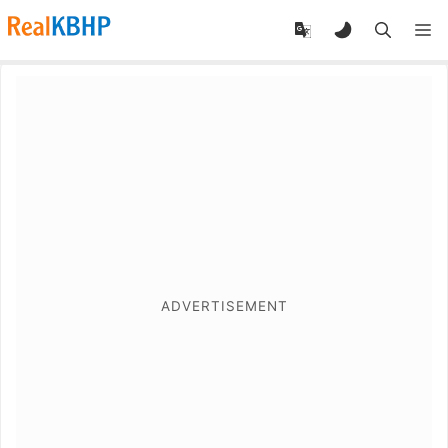
RealKBHP
-
Discover,
Learn,
and
Evolve