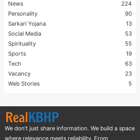
News
224
Personality
90
Sarkari Yojana
13
Social Media
53
Spirituality
55
Sports
19
Tech
63
Vacancy
23
Web Stories
5
We don’t just share information. We build a space
where relevance meets reliability. From