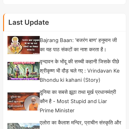
Last Update
Bajrang Baan: 'बजरंग बाण' हनुमान जी
का यह पाठ संकटों का नाश करता है।
वृन्दावन के भोंदू की सच्ची कहानी जिसके पीछे
श्रीकृष्ण भी दौड़ चले गए : Vrindavan Ke
सच कहूं तो मुझे पॉलिटिकल विडियोज बनाना पसंद नहीं है लेकिन
Bhondu ki kahani (Story)
जब भी मैं देश में ऐसे हालात देखता हूं तो मैं विडियोज बनाने में
मजबूर हो जाता हूं लेकिन अगर आप पूछे को मैं कैसे विडियोज
दुनिया का सबसे झूठा तथा मूर्ख प्रधानमंत्री
बनाना पसंद करता हूं तो मुझे एजुकेशन से संबंधित वीडियो बनाना
कौन है - Most Stupid and Liar
पसंद हैं।
Prime Minister
एलोरा का कैलाश मन्दिर, प्राचीन संस्कृति और