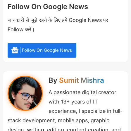
Follow On Google News
जानकारी से जुड़े रहने के लिए हमें Google News पर
Follow करें।
Follow On Google News
By
Sumit Mishra
Dhruv Rathee ने कहा की मुझे
A passionate digital creator
पॉलिटिकल विडियोज बनाना पसंद नहीं
with 13+ years of IT
हाल ही में लगभग अप्रैल के महीने में यूट्यूबर ध्रुव राठी भारत का
experience, I specialize in full-
माहौल लेने तथा अपने Vlog विडियोज बनाने आए थे और इसी
stack development, mobile apps, graphic
दौरान The Deshbhakt नामक यूट्यूब चैनल में उनका इंटरव्यू
design, writing, editing, content creation, and