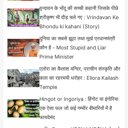
निर्माण करता है जो 10 दिनों तक जीवित रहती हैं।
वृन्दावन के भोंदू की सच्ची कहानी जिसके पीछे
प्लेटलेट्स की कमी को थ्रोंबोसाइटोपेनिया और ज्यादा बढ़ने
श्रीकृष्ण भी दौड़ चले गए : Vrindavan Ke
पर इसे थ्रोंबोसाइटोसिस कहा जाता है।
Bhondu ki kahani (Story)
इसकी कमी से स्किन पर चकत्ते पड़ना, खरोंच लगने से भी
दुनिया का सबसे झूठा तथा मूर्ख प्रधानमंत्री
ज्यादा रक्तस्राव होना, महिलाओं में माहवारी के समय
कौन है - Most Stupid and Liar
सामान्य से ज्यादा ब्लीडिंग होना, दातों से खून आना व पेशाब
Prime Minister
का रंग लाल या गहरा पीला हो जाना इत्यादि।
एलोरा का कैलाश मन्दिर, प्राचीन संस्कृति और
कला का रहस्मयी धरोहर : Ellora Kailash
Temple
Hingot or Ingoriya : हिंगोट या इंगोरिया
एक ऐसा फल जो कई गम्भीर बीमारियों में है
फायदेमंद