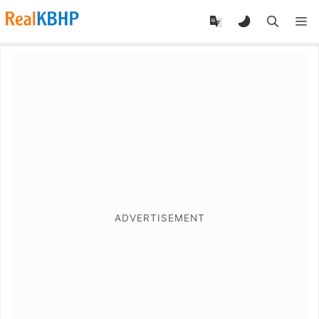
RealKBHP
-
Discover,
Learn,
and
Evolve