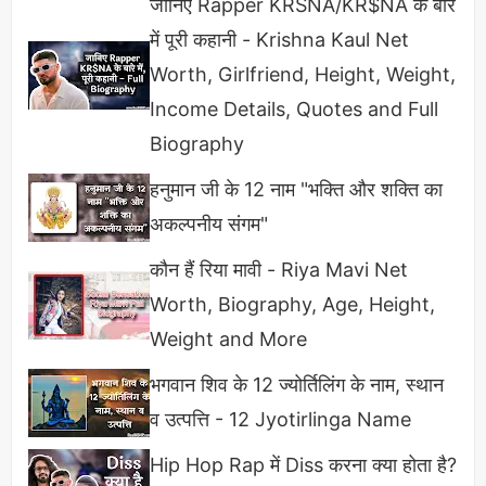
जानिए Rapper KRSNA/KR$NA के बारे
में पूरी कहानी - Krishna Kaul Net
Worth, Girlfriend, Height, Weight,
Income Details, Quotes and Full
Biography
हनुमान जी के 12 नाम "भक्ति और शक्ति का
अकल्पनीय संगम"
कौन हैं रिया मावी - Riya Mavi Net
Worth, Biography, Age, Height,
प्लेटलेट्स बढ़ाने के लिए डाइट प्लान (Diet
Weight and More
Plan To Increase Platelets)
भगवान शिव के 12 ज्योर्तिलिंग के नाम, स्थान
प्लेटलेट्स की कमी से जूझ रहे व्यक्ति को खानपान में अत्यंत
व उत्पत्ति - 12 Jyotirlinga Name
सावधानी बरतनी चाहिए, अगर आप इस डाइट चार्ट को फॉलो
Hip Hop Rap में Diss करना क्या होता है?
करते हैं तो नेचुरल तरीके से आप इसके काउंट को बढ़ा सकते हैं