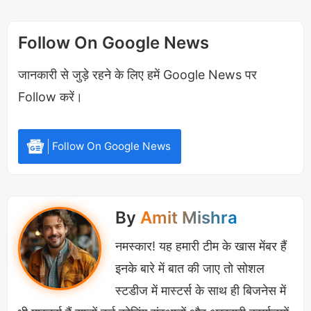
नुस्खे
निष्कर्ष
Follow On Google News
जानकारी से जुड़े रहने के लिए हमें Google News पर
प्लेटलेट्स क्या है और यह क्यों है शरीर के लिए
Follow करें।
महत्त्वपूर्ण
यह खून की सबसे छोटी कोशिका होती है और यह घाव से खून
Follow On Google News
बहने की स्थिति में मददगार होती है अर्थात यह खून के थक्के
बनाती है जो चोट लगने में सहायक होती है रक्त का थक्का बनाने
तक यह पहले प्लग का निर्माण करती है। इसकी कमी से घावों में
By
Amit Mishra
अत्यधिक रक्तस्राव और आन्तरिक ब्लीडिंग के साथ रोग
नमस्कार! यह हमारी टीम के खास मेंबर हैं
प्रतिरोधक क्षमता कम होती है।
इनके बारे में बात की जाए तो सोशल
स्टडीज में मास्टर्स के साथ ही बिजनेस में