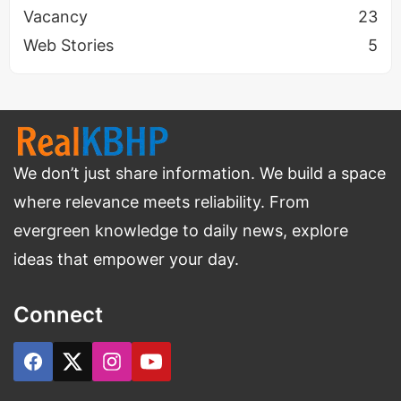
Vacancy
23
Web Stories
5
We don’t just share information. We build a space
where relevance meets reliability. From
evergreen knowledge to daily news, explore
ideas that empower your day.
Apple
Connect
Banana
Papaya
Kiwi