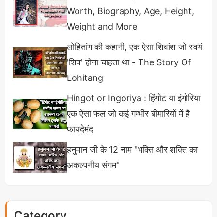
अर्थात उस हार्डवेयर या सेंसर को उसके इस्तेमाल के आखिरी
Worth, Biography, Age, Height,
कड़ी तक एक्टिवेट किया जाता है और क्षमता Check की जाती है
Weight and More
यह क्रिया एक साथ कई सेंसर्स और हार्डवेयर में चलती रहती है
लोहितांग की कहानी, एक ऐसा शिवांश जो स्वयं
और यह सब
Benchmark Testing App
द्वारा होता है
'शिव' होना चाहता था - The Story Of
Testing
के बाद एक
Score Show
होता है जिससे डिवाइस
Lohitang
के प्रदर्शन का अंदाजा लगाते हैं।
Hingot or Ingoriya : हिंगोट या इंगोरिया
कितना Antutu Score Idol होता है
एक ऐसा फल जो कई गम्भीर बीमारियों में है
समय के साथ
Mobile Phones Update
होते रहते हैं
फायदेमंद
जिनमे सॉफ्टवेयर के साथ हार्डवेयर भी अपडेट्स होते रहते हैं और
हनुमान जी के 12 नाम "भक्ति और शक्ति का
इसी वजह से Score Badhta रहता है इसीलिए कोई Idol
अकल्पनीय संगम"
Score नहीं मान सकते लेकिन उस समय या साल में जिसका भी
Antutu या
Benchmark Score
सबसे High हुआ वही
Idol Score माना जाता है।
Category