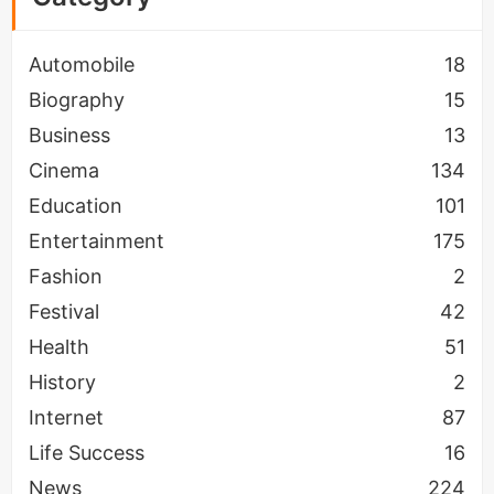
एक समय के पश्चात वह आदर्श (Idol) Score नहीं रह जाता
Automobile
18
बल्कि उससे ज्यादा स्कोर को Idol माना जाता है और इसी तरह
Biography
15
Idol Score भी
अपडेट
होता रहता है।
Business
13
Cinema
134
Education
101
Entertainment
175
Fashion
2
Festival
42
Health
51
History
2
Internet
87
Life Success
16
News
224