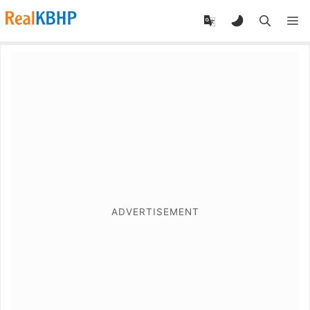
RealKBHP
-
Discover,
Learn,
and
Evolve