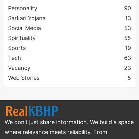
Personality
90
Sarkari Yojana
13
Social Media
53
Spirituality
55
Sports
19
Tech
63
क्या Antutu Benchmark Software या
Vacancy
23
App Safe है
Web Stories
5
जैसा की हमें पता है यह एक चाइनीज App है और इसीलिए इसे
भारत (
India
) में बैन कर दिया गया था जिसके बाद Antutu पर
तरह - तरह के सवाल उठने लगे जिनमे से यह सबसे ज्यादा पूछा
जाने वाल प्रश्न है की क्या
Antutu Benchmark Safe
है?
We don’t just share information. We build a space
तो इसका जवाब हैं हां यह अभी 2022 में
Safe
है।
where relevance meets reliability. From