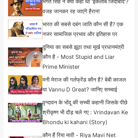
भगत सिंह ने क्यों कहा था 'इंकलाब जिंदाबाद'?
बेंचमार्क
Developers
का यह मानना है की एक User के पास
वजह जानकर रह जाएंगे हैरान!
अच्छा
Performance
वाला मोबाइल फोन होना चाहिए और
भारत की सबसे दबंग जाति कौन सी है? एक
इसी लिए
Antutu
या
Benchmark Score
जरूरी है।
नजर सामाजिक प्रभाव और इतिहास पर
Antutu/Benchmark Score काम कैसे
दुनिया का सबसे झूठा तथा मूर्ख प्रधानमंत्री
करता है
कौन है - Most Stupid and Liar
Prime Minister
बेंचमार्क्स टेस्टिंग में बहुत सारे समूह या स्क्रिप्ट्स होते हैं जिन्हें
मनी मेराज की गर्लफ्रेंड कौन है? बेबी काजल
सेट किया जाता हैं जो की अलग - अलग होकर आपके डिवाइस में
या Vannu D Great? जानिए सच्चाई
Active
होते हैं उसके बाद हर एक
Hardware
और
Sensors
को
Activate
करते हैं और
Activation
की
वृन्दावन के भोंदू की सच्ची कहानी जिसके पीछे
प्रोसेस तब तक चलती रहती है जब तक उस Specific
श्रीकृष्ण भी दौड़ चले गए : Vrindavan Ke
हार्डवेयर के इस्तेमाल का अंतिम चरण नहीं आ पाता।
Bhondu ki kahani (Story)
कौन हैं रिया मावी - Riya Mavi Net