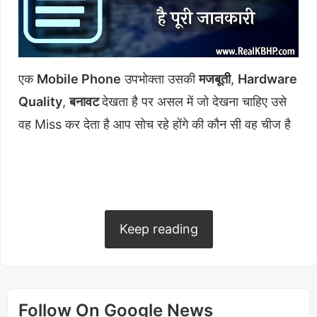
एक
Mobile Phone
उपभोक्ता उसकी
मजबूती
,
Hardware
Quality
,
बनावट
देखता है पर असल में जो देखना चाहिए उसे
वह Miss कर देता है आप सोच रहे होंगे की कौन सी वह चीज है
जो User अधिकतर भूल जाते है
Device
खरीदते वक्त? तो
जवाब है
Benchmark
आज का लेख इसी पर आधारित है
Benchmark
/
Antutu Benchmark
के बारे में।
Keep reading
Table of Contents
hide
Benchmark Testing/Score
Antutu/Antutu Score क्या है
Follow On Google News
Antutu/Benchmark Testing जरूरी क्यों