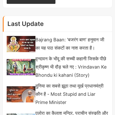
हर एक
Hardware
या
Sensors
को
Activate
करके
Test करता है और
Mobile Phone Devices
की क्षमता
(Capacity) जांच करता है उसके बाद उनके क्षमता के अनुसार
Last Update
उस Device को Score देता है और यही
Benchmark
Testing
या Score कहलाता है।
Bajrang Baan: 'बजरंग बाण' हनुमान जी
का यह पाठ संकटों का नाश करता है।
Antutu/Antutu Score क्या है
वृन्दावन के भोंदू की सच्ची कहानी जिसके पीछे
Antutu एक बेंचमार्क टेस्टिंग सॉफ्टवेयर है जो की मोबाइल की
श्रीकृष्ण भी दौड़ चले गए : Vrindavan Ke
क्षमता (
Capacity
), प्रदर्शन (
Performance
) और
Bhondu ki kahani (Story)
स्थिरता (
Stability
) अनुसार नंबर या स्कोर देता है और यह
दुनिया का सबसे झूठा तथा मूर्ख प्रधानमंत्री
बताता है की Device कितना अच्छा है। Antutu एक चाइनीज
कौन है - Most Stupid and Liar
App या सॉफ्टवेयर है जिसको
Beijing Antutu
Prime Minister
Technology Company Limited
जो की
Cheetah
एलोरा का कैलाश मन्दिर, प्राचीन संस्कृति और
Mobile
द्वारा वर्तमान में Owned है और इसी ने बनाया है और