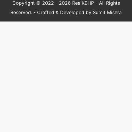
Copyright © 2022 - 2026 RealKBHP - All Rights
Reserved. - Crafted & Developed by Sumit Mishra
Google Translate क्या है गूगल ट्रांसलेट की पूरी
जानकारी
CCTV Camera क्या है Mobile को CCTV
Camera कैसे बनाएं एवं दोनो में अंतर
System या Software Update/Upgrade क्या है,
रणनीति और कैसे अपडेट या अपग्रेड करें।
Antutu के अलावा दूसरे Apps
(Alternative)