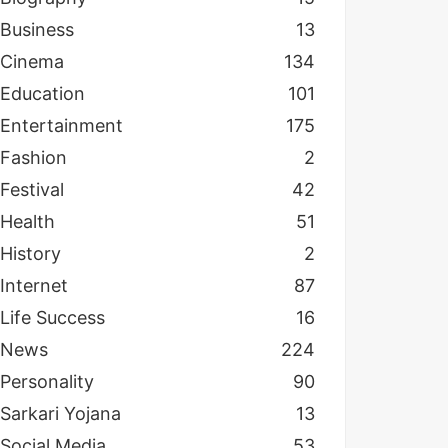
Business
13
Cinema
134
Education
101
Entertainment
175
Fashion
2
Festival
42
Health
51
History
2
Internet
87
Life Success
16
News
224
Personality
90
Sarkari Yojana
13
Social Media
53