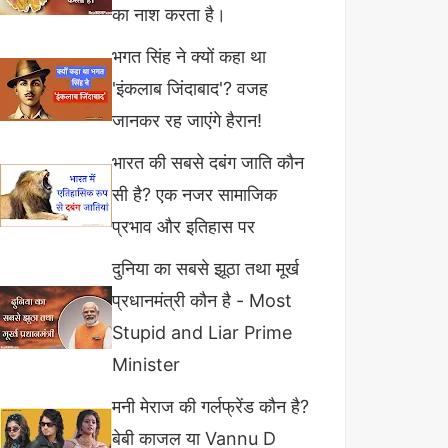
का नाश करता है।
भगत सिंह ने क्यों कहा था
'इंकलाब जिंदाबाद'? वजह
जानकर रह जाएंगे हैरान!
भारत की सबसे दबंग जाति कौन
सी है? एक नजर सामाजिक
प्रभाव और इतिहास पर
दुनिया का सबसे झूठा तथा मूर्ख
प्रधानमंत्री कौन है - Most
Stupid and Liar Prime
Minister
मनी मेराज की गर्लफ्रेंड कौन है?
बेबी काजल या Vannu D