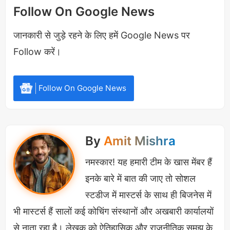
मीटअप विस्तार और लॉरेंस विश्नोई की धमकी
Follow On Google News
युवाओं को लेना चाहिए प्रेरणा
जानकारी से जुड़े रहने के लिए हमें Google News पर
Follow करें।
कौन हैं अनुराग द्विवेदी
बहुत लोगों के मन में सवाल उठता है कि
Who is Anurag
Follow On Google News
Dwivedi
तो हम उन्हें बता दें कि यह एक 25 साल का नौजवान
युवा है जो लखनऊ से ताल्लुक रखता है माता पिता साधारण
पृष्ठभूमि से हैं। अनुराग का बचपन से क्रिकेटर बनने का ख्वाब था
By
Amit Mishra
लेकिन कहते हैं न कि कुछ ख्वाब अधूरे रह जाते हैं और उन्हें एक
चोट से लंबे समय तक जूझना पड़ा और सपना टूट गया, लेकिन
नमस्कार! यह हमारी टीम के खास मेंबर हैं
असली जिंदगी की शुरुआत अब होती है वह भी क्रिकेट की दुनिया
इनके बारे में बात की जाए तो सोशल
में, लेकिन इस बार खेलकर नहीं बल्कि खिलाकर मतलब कि बतौर
स्टडीज में मास्टर्स के साथ ही बिजनेस में
क्रिकेट एनालिस्ट के तौर पर, फैंटेसी लीग का मास्टर बन कर।
भी मास्टर्स हैं सालों कई कोचिंग संस्थानों और अखबारी कार्यालयों
से नाता रहा है। लेखक को ऐतिहासिक और राजनीतिक समझ के