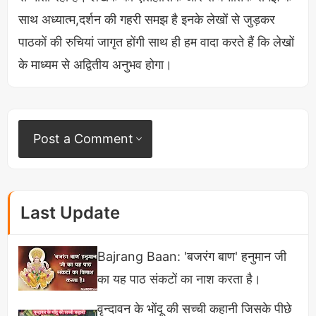
साल 2017 में अनुराग का पहला वीडियो जिसका टाइटल था कि
साथ अध्यात्म,दर्शन की गहरी समझ है इनके लेखों से जुड़कर
वह 30 लाख रुपए फैंटसी लीग से जीत चुके हैं देखते ही देखते
पाठकों की रुचियां जागृत होंगी साथ ही हम वादा करते हैं कि लेखों
यूट्यूब भी चल पड़ा और रातों रात मिलियन्स में व्यूज आए और उस
के माध्यम से अद्वितीय अनुभव होगा।
दिन वह क्रिकेट फैंटेसी जानकारों में जाना मान नाम बन गए।
आज इंस्टाग्राम में
27 लाख फॉलोवर्स हैं Youtube
पर उन्होंने
केवल 8 वीडियो डाली हैं और उनके 7.2 मिलियन सब्सक्राइबर
Post a Comment
हैं।
Last Update
Bajrang Baan: 'बजरंग बाण' हनुमान जी
का यह पाठ संकटों का नाश करता है।
वृन्दावन के भोंदू की सच्ची कहानी जिसके पीछे