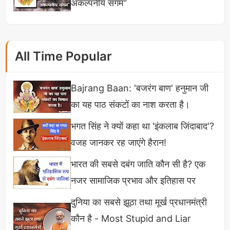
कि क्रिकेट के प्रति दीवानगी तब बढ़ी जब वह 8 या 9 साल के
अकल्पनीय संगम"
रहे होंगे, उस दौर में युवराज सिंह ने स्टुअर्ट ब्रॉड के एक ओवर में
6 छक्के मारे थे और यही से उन्होंने मन बना लिया था क्रिकेटर
बनने का लेकिन बाद में नियत ने कुछ और तय किया था। उनका
All Time Popular
मैच प्रिडिक्शन इतना एक्यूरेट होता था कि टेलीग्राम में फैंटसी
टीम बनाकर लोगों को देते थे जिसका वह चार्ज भी करते थे।
Bajrang Baan: 'बजरंग बाण' हनुमान जी
का यह पाठ संकटों का नाश करता है।
अनुराग द्विवेदी नेट वर्थ 2025
भगत सिंह ने क्यों कहा था 'इंकलाब जिंदाबाद'?
अनुराग ने अपने यूट्यूब चैनल के डिस्क्रिप्शन में लिखा है कि
वजह जानकर रह जाएंगे हैरान!
उन्होंने पिछले 9 सालों में खुद और अपने क्लाइंट्स को लगभग
भारत की सबसे दबंग जाति कौन सी है? एक
300 करोड़ रुपए से ज्यादा की कमाई कर चुके हैं। फिलहाल
नजर सामाजिक प्रभाव और इतिहास पर
उनकी नेटवर्थ पब्लिक में नहीं है लेकिन रेडियोदीवाने.कॉम
दुनिया का सबसे झूठा तथा मूर्ख प्रधानमंत्री
वेबसाइट ने एक ब्लॉग में उनकी नेटवर्थ 30 करोड़ के आसपास
कौन है - Most Stupid and Liar
आंकी है और यह भी जानकारी दी है कि यह कमाई सोशल मीडिया