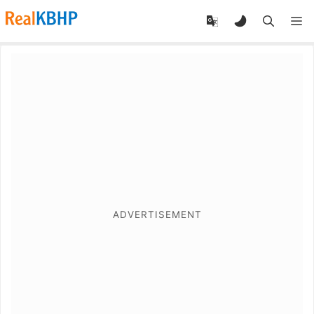
RealKBHP
-
Discover,
Learn,
and
Evolve