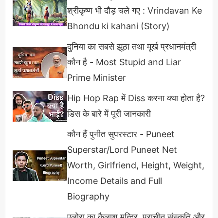
श्रीकृष्ण भी दौड़ चले गए : Vrindavan Ke
Bhondu ki kahani (Story)
दुनिया का सबसे झूठा तथा मूर्ख प्रधानमंत्री
कौन है - Most Stupid and Liar
Prime Minister
Hip Hop Rap में Diss करना क्या होता है?
डिस के बारे में पूरी जानकारी
कौन हैं पुनीत सुपरस्टार - Puneet
Anurag Dwivedi Personal Life
Superstar/Lord Puneet Net
(Gf/Wife)
Worth, Girlfriend, Height, Weight,
Income Details and Full
कई मीडिया वेबसाइट से जानकारी मिलती है कि अनुराग सिर्फ
Biography
बेसिक शिक्षा प्राप्त कर सके हैं ग्रेजुएशन व उच्चतर पढ़ाई पढ़ने
का मौका नहीं मिला है 16 साल की उम्र से ही उन्होंने क्रिकेट
एलोरा का कैलाश मन्दिर, प्राचीन संस्कृति और