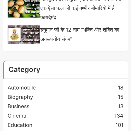
एक ऐसा फल जो कई गम्भीर बीमारियों में है
फायदेमंद
हनुमान जी के 12 नाम "भक्ति और शक्ति का
अकल्पनीय संगम"
Category
Automobile
18
Biography
15
Anurag Dwivedi Car Collection में हाल फिलहाल
Business
13
उन्होंने 5 करोड़ की लैंबोर्गिनी ऊरस खरीदी है पहले से ही उनके
Cinema
134
पास डिफेंडर और BMW जैसी प्रीमियम गाड़ियों का काफिला
Education
101
है।