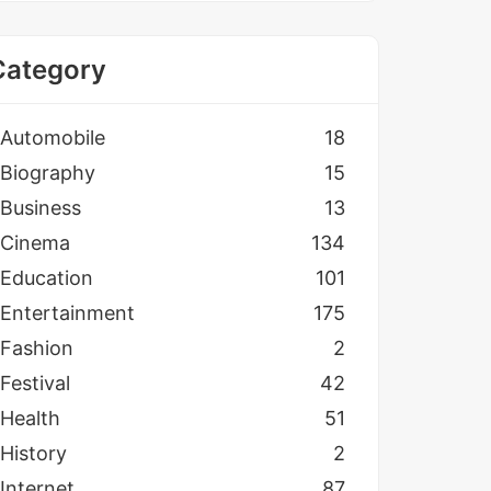
Category
Automobile
18
Biography
15
Business
13
Cinema
134
Education
101
Entertainment
175
Fashion
2
Festival
42
Health
51
History
2
Internet
87