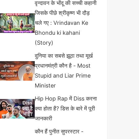
वृन्दावन के भोंदू की सच्ची कहानी
जिसके पीछे श्रीकृष्ण भी दौड़
चले गए : Vrindavan Ke
Bhondu ki kahani
(Story)
दुनिया का सबसे झूठा तथा मूर्ख
प्रधानमंत्री कौन है - Most
Stupid and Liar Prime
Minister
Hip Hop Rap में Diss करना
क्या होता है? डिस के बारे में पूरी
जानकारी
कौन हैं पुनीत सुपरस्टार -