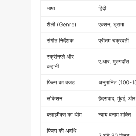
भाषा
हिंदी
शैली (Genre)
एक्शन, ड्रामा
संगीत निर्देशक
प्रीतम चक्रवर्ती
स्क्रीनप्ले और
ए.आर. मुरुगदॉस
कहानी
फिल्म का बजट
अनुमानित (100-1
लोकेशन
हैदराबाद, मुंबई, और
क्लाइमैक्स का थीम
न्याय बनाम शक्ति
फिल्म की अवधि
2 घंटे 30 मिनट