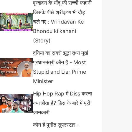
वृन्दावन के भोंदू की सच्ची कहानी
जिसके पीछे श्रीकृष्ण भी दौड़
चले गए : Vrindavan Ke
Bhondu ki kahani
(Story)
दुनिया का सबसे झूठा तथा मूर्ख
प्रधानमंत्री कौन है - Most
Stupid and Liar Prime
Minister
Hip Hop Rap में Diss करना
क्या होता है? डिस के बारे में पूरी
जानकारी
कौन हैं पुनीत सुपरस्टार -