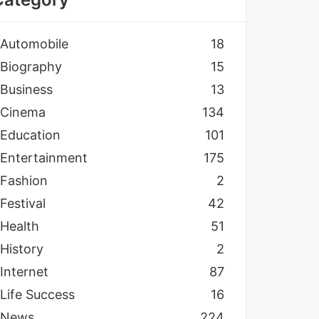
Automobile
18
Biography
15
Business
13
Cinema
134
Education
101
Entertainment
175
Fashion
2
Festival
42
Health
51
History
2
Internet
87
Life Success
16
News
224