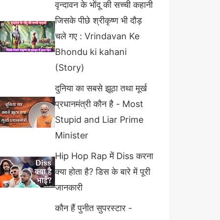
वृन्दावन के भोंदू की सच्ची कहानी
जिसके पीछे श्रीकृष्ण भी दौड़
चले गए : Vrindavan Ke
Bhondu ki kahani
(Story)
दुनिया का सबसे झूठा तथा मूर्ख
प्रधानमंत्री कौन है - Most
Stupid and Liar Prime
Minister
Hip Hop Rap में Diss करना
क्या होता है? डिस के बारे में पूरी
जानकारी
कौन हैं पुनीत सुपरस्टार -