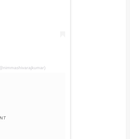
(@nimmashivarajkumar)