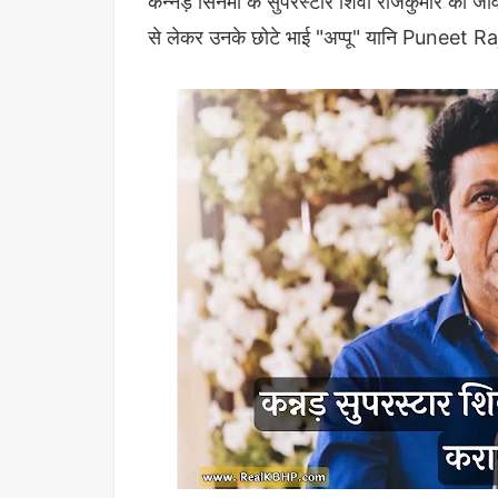
कन्नड़ सिनेमा के सुपरस्टार शिवा राजकुमार का जी
से लेकर उनके छोटे भाई "अप्पू" यानि Puneet Raj