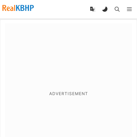
RealKBHP
-
Discover,
Learn,
and
Evolve