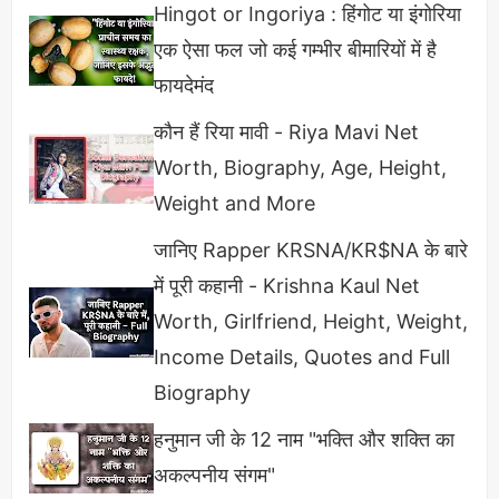
Hingot or Ingoriya : हिंगोट या इंगोरिया
अलसी के बीज
एक ऐसा फल जो कई गम्भीर बीमारियों में है
अलसी के बीज जितने स्किन के लिए फायदेमंद हैं उतना ही
फायदेमंद
फायदेमंद ये बालों के लिए भी है। पानी के साथ उबालकर इसका
कौन हैं रिया मावी - Riya Mavi Net
जेल बालों और त्वचा पर लगाया जाता है। इसमे विटामिन-E,
Worth, Biography, Age, Height,
विटामिन-बी1,Omega-3,कॉपर, मैंगनीज और ढेरों माइक्रो
Weight and More
न्यूट्रिएंट भरपूर मात्रा में पाए जाते हैं जो बालों के फॉलिकल को
जानिए Rapper KRSNA/KR$NA के बारे
मजबूत करता है।
में पूरी कहानी - Krishna Kaul Net
Worth, Girlfriend, Height, Weight,
Income Details, Quotes and Full
Biography
हनुमान जी के 12 नाम "भक्ति और शक्ति का
अकल्पनीय संगम"