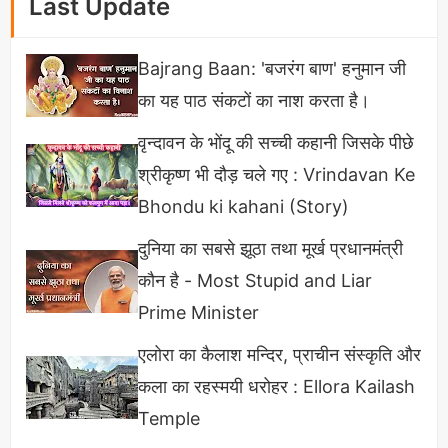
Last Update
जैसे कि हमे ज्ञात है कि नारियल के तेल में भी विटामिन-E होता है
नारियल का तेल भी आपके बालों के लिए औषधि का कार्य करता
Bajrang Baan: 'बजरंग बाण' हनुमान जी
है,इस Remedy(घरेलू उपाय) से आपके बाल Smooth और
का यह पाठ संकटों का नाश करता है।
शाइनी और मजबूत होते हैं।
वृन्दावन के भोंदू की सच्ची कहानी जिसके पीछे
प्याज का रस
श्रीकृष्ण भी दौड़ चले गए : Vrindavan Ke
Bhondu ki kahani (Story)
प्याज में सल्फर (Sulfur) पाया जाता है जो आपके बालों को
दुनिया का सबसे झूठा तथा मूर्ख प्रधानमंत्री
मजबूती प्रदान करता है और उन्हें टूटने से रोकता है।प्याज का
कौन है - Most Stupid and Liar
रस सीधे अपने बालों में लगाने की बजाय इसे नारियल तेल और
Prime Minister
सरसों तेल के साथ उबाल कर (धीमी आंच) लगाने से यह
डायल्यूट हो जाता है इससे आपके Scalp (शिर की ऊपरी
एलोरा का कैलाश मन्दिर, प्राचीन संस्कृति और
चमड़ी) पर खुजली और रैशेस नही होते हैं। लाल प्याज ज्यादा
कला का रहस्मयी धरोहर : Ellora Kailash
फायदेमंद होता है यह बाल लंबे करने में मदद करता है।
Temple