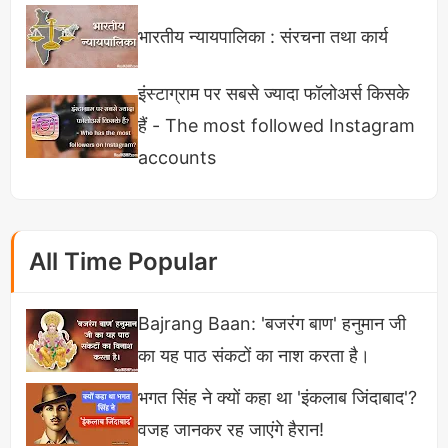
भारतीय न्यायपालिका : संरचना तथा कार्य
इंस्टाग्राम पर सबसे ज्यादा फॉलोअर्स किसके
हैं - The most followed Instagram
accounts
All Time Popular
चावल का पानी
Bajrang Baan: 'बजरंग बाण' हनुमान जी
का यह पाठ संकटों का नाश करता है।
फरमेंट चावल(तब तक रखा रहने दें जब तक खमीर न लग जाए)
का पानी आप अपने बालों में टोनर के रूप में उपयोग कर सकते
भगत सिंह ने क्यों कहा था 'इंकलाब जिंदाबाद'?
हैं। चावल को रात भर कम से कम 1 दिन या ज्यादा से ज्यादा 3
वजह जानकर रह जाएंगे हैरान!