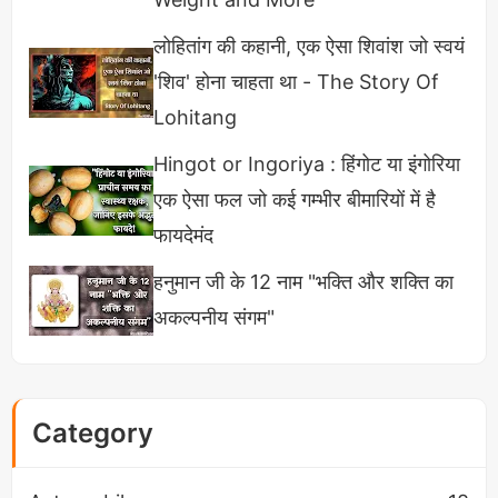
लोहितांग की कहानी, एक ऐसा शिवांश जो स्वयं
'शिव' होना चाहता था - The Story Of
Lohitang
Hingot or Ingoriya : हिंगोट या इंगोरिया
एक ऐसा फल जो कई गम्भीर बीमारियों में है
फायदेमंद
हनुमान जी के 12 नाम "भक्ति और शक्ति का
स्वस्थ निरोगी और ग्लोइंग त्वचा (Glowing Skin) के लिए
अकल्पनीय संगम"
अपनाएँ यह 5 टिप्स
अण्डे का उपयोग
Category
अण्डे की सफेदी बालों में लगाने से भी आपके बाल स्वस्थ और
चमकदार बनते हैं अंडे में vitamin-A विटामिन-E तथा बायोटिन