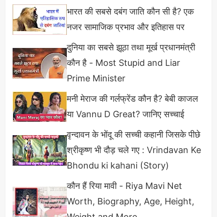
दिन तक भिगोकर इसे आर्द्र तापमान पर रखें जिससे यह जल्दी
भारत की सबसे दबंग जाति कौन सी है? एक
फरमेंट हो जाएगा। यह आपके बालों को Smoothy, Silky,
नजर सामाजिक प्रभाव और इतिहास पर
औऱ लंबा बनाता है, आप पके हुए चावल का इस्तेमाल हेयर पैक के
दुनिया का सबसे झूठा तथा मूर्ख प्रधानमंत्री
रूप में कर सकते हैं।
कौन है - Most Stupid and Liar
Prime Minister
यह भी पढ़ें:
मनी मेराज की गर्लफ्रेंड कौन है? बेबी काजल
या Vannu D Great? जानिए सच्चाई
वृन्दावन के भोंदू की सच्ची कहानी जिसके पीछे
श्रीकृष्ण भी दौड़ चले गए : Vrindavan Ke
Bhondu ki kahani (Story)
कौन हैं रिया मावी - Riya Mavi Net
Worth, Biography, Age, Height,
Weight and More