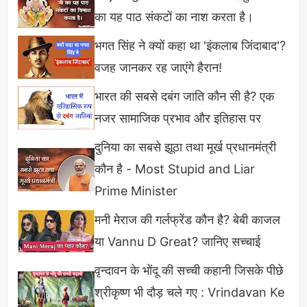
का यह पाठ संकटों का नाश करता है।
असल मायने में शास्त्री असल "गाँधीवादी" और
भगत सिंह ने क्यों कहा था 'इंकलाब जिंदाबाद'?
महात्मा के सच्चे सिपाही थे।
वजह जानकर रह जाएंगे हैरान!
लाल बहादुर शास्त्री का आज जन्मदिन है आज के परिवेश में कई
भारत की सबसे दबंग जाति कौन सी है? एक
राजनीतिक दल उन्हें अपना-अपना नेता बनाने की खीचम तान में
नजर सामाजिक प्रभाव और इतिहास पर
लगे रहते हैं कई बार तो गाँधी और शास्त्री जी को आमने सामने
दुनिया का सबसे झूठा तथा मूर्ख प्रधानमंत्री
कर दिया जाता है लेकिन असल में गाँधी,शास्त्री के वैचारिक
कौन है - Most Stupid and Liar
आदर्श हैं वह गांधी के पीढ़ी के अग्रज कहे जा सकते हैं। लाल
Prime Minister
बहादुर शास्त्री ने अपना सम्पूर्ण जीवन गाँधी के मूल्यों और आदर्शों
को समर्पित कर दिया, उनकी जयंती पर कोटि कोटि नमन।
मनी मेराज की गर्लफ्रेंड कौन है? बेबी काजल
या Vannu D Great? जानिए सच्चाई
ये भी पढ़ें,
वृन्दावन के भोंदू की सच्ची कहानी जिसके पीछे
श्रीकृष्ण भी दौड़ चले गए : Vrindavan Ke