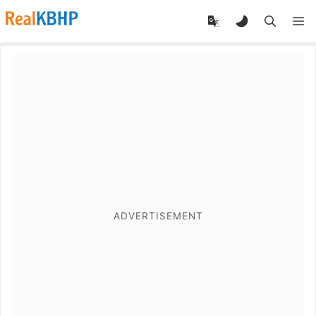
RealKBHP
-
Discover,
Learn,
and
Evolve