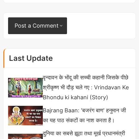
Post a Comment
Last Update
वृन्दावन के भोंदू की सच्ची कहानी जिसके पीछे
जब शास्त्री ने गाँधी के नारे को बदल दिया
श्रीकृष्ण भी दौड़ चले गए : Vrindavan Ke
Bhondu ki kahani (Story)
बात 9 अगस्त 1942 के 'भारत छोड़ो आन्दोलन' की है उस
समय ब्रिटिश क्राउन बुरी तरह "द्वितीय विश्व युद्ध" मे उलझा
Bajrang Baan: 'बजरंग बाण' हनुमान जी
हुआ था.
का यह पाठ संकटों का नाश करता है।
दूसरी तरफ सुभाषचंद्र बोस ने "आजाद हिंद फौज" को
दुनिया का सबसे झूठा तथा मूर्ख प्रधानमंत्री
'दिल्ली चलो' का नारा दिया।