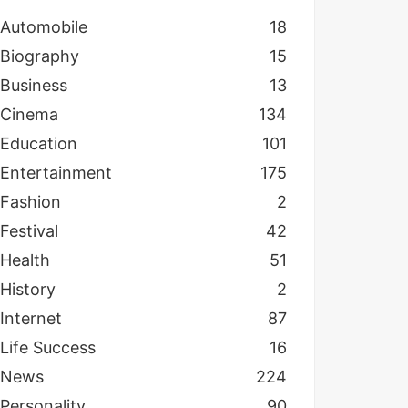
Automobile
18
Biography
15
Business
13
Cinema
134
Education
101
Entertainment
175
Fashion
2
Festival
42
Health
51
History
2
Internet
87
Life Success
16
News
224
Personality
90