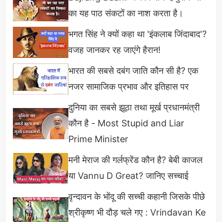
परफॉर्मेंस से इतने प्रभावित हुए कि वह अपनी अगली फिल्म
का यह पाठ संकटों का नाश करता है।
"अन्तहीन" में राधिका को लेने की गुजारिश अन्तहीन फ़िल्म के
भगत सिंह ने क्यों कहा था 'इंकलाब जिंदाबाद'?
बंगाली निर्देशक अनिरुद्द रॉय चौधरी से कर डाली
वजह जानकर रह जाएंगे हैरान!
भारत की सबसे दबंग जाति कौन सी है? एक
नजर सामाजिक प्रभाव और इतिहास पर
दुनिया का सबसे झूठा तथा मूर्ख प्रधानमंत्री
कौन है - Most Stupid and Liar
Prime Minister
मनी मेराज की गर्लफ्रेंड कौन है? बेबी काजल
या Vannu D Great? जानिए सच्चाई
वृन्दावन के भोंदू की सच्ची कहानी जिसके पीछे
श्रीकृष्ण भी दौड़ चले गए : Vrindavan Ke