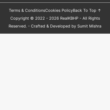
November 2022 में रिलीज होगी जिसका टीजर आ
Terms & Conditions
Cookies Policy
Back To Top ↑
चुका है लीड रोल में Rajkumar Rao,पंजाबी अभिनेता के
Copyright © 2022 - 2026 RealKBHP - All Rights
साथ Radhika Apte,Huma Qureshi नजर आएंगी।
Reserved. - Crafted & Developed by Sumit Mishra
आने वाली फिल्मों में राधिका आप्टे, Hritik Roshan और
Saif Ali Khan स्टारर फ़िल्म "Vikram Vedha" में
नजर आएंगी यह फ़िल्म भी साउथ की रिमेक है।
राधिका की आने वाली फिल्मों में फ़िल्म 'Mrs
Undercover' आने वाली मूवीज में हैं इसमे राधिका के
साथ अभिनेता सुमित व्यास नजर आएंगे।
Radhika Apte Untold Truth,
Struggle, Career
राधिका ने बताया कि संघर्ष के समय मे लोगों ने उन्हें बहुत ही