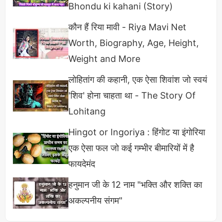
Bhondu ki kahani (Story)
कौन हैं रिया मावी - Riya Mavi Net
Worth, Biography, Age, Height,
Weight and More
लोहितांग की कहानी, एक ऐसा शिवांश जो स्वयं
फ़िल्म 'अंतहीन' में राहुल बोस ,शर्मिला टैगोर जैसे कलाकारों के
'शिव' होना चाहता था - The Story Of
साथ काम करने का मौका आप्टे को मिला। इसके बाद उन्होंने
Lohitang
बहुत सारी शार्ट फिल्मो ने नजर आयी। आप्टे ने मराठी फिल्मों में
बतौर अभिनेत्री फ़िल्म 'घों माला असला हावा' से शुरुआत की।
Hingot or Ingoriya : हिंगोट या इंगोरिया
डायरेक्टर अनुराग कश्यप और सुजॉय घोष की शार्ट फिल्मों में
एक ऐसा फल जो कई गम्भीर बीमारियों में है
राधिका आप्टे पहली पसन्द थी। शार्ट फ़िल्म 'धोनी' में उनकी
फायदेमंद
जमकर तारीफ हुई थी।
हनुमान जी के 12 नाम "भक्ति और शक्ति का
अकल्पनीय संगम"
Radhika Apte Bollywood Career