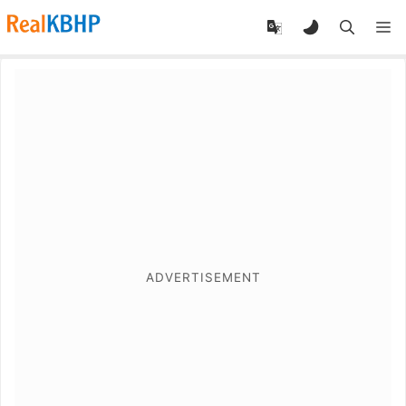
RealKBHP
-
Discover,
Learn,
and
Evolve