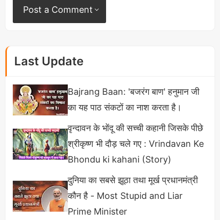
Post a Comment
Nadu के Vellore में हुआ था,उनके Family
BackGround की बात करें तो राधिका के पिता
Dr
Charudutt Apte
हैं बेसिकली महाराष्ट्रियन फैमिली से
बिलोंग करती हैं Dr Charu Apte पेशे से Neurosurgeon
Last Update
हैं और पुणे के चन्द नामी डॉक्टरों की सूची में अव्वल स्थान रखते
हैं वह पुणे के मशहूर 'Sahyadri Hospital' के चैयरमेन हैं
Bajrang Baan: 'बजरंग बाण' हनुमान जी
राधिका की माता
Dr. Jayashree Apte
हैं जो कि
का यह पाठ संकटों का नाश करता है।
'Sahyadri Hospital' की डायरेक्टर हैं राधिका की फैमिली में
वृन्दावन के भोंदू की सच्ची कहानी जिसके पीछे
माता-पिता के अलावा उनके एक भाई भी हैं जिनका नाम Ketan
श्रीकृष्ण भी दौड़ चले गए : Vrindavan Ke
Apte है।
Bhondu ki kahani (Story)
दुनिया का सबसे झूठा तथा मूर्ख प्रधानमंत्री
Name
Radhika Apte
कौन है - Most Stupid and Liar
Prime Minister
Nickname
Radhika