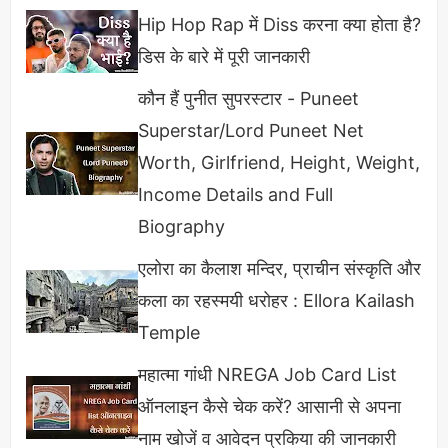
Hip Hop Rap में Diss करना क्या होता है?
Identification
Indian actress
डिस के बारे में पूरी जानकारी
Date of Birth
7 September, 1985
कौन हैं पुनीत सुपरस्टार - Puneet
Superstar/Lord Puneet Net
Birth place
Tamil Nadu
Worth, Girlfriend, Height, Weight,
Income Details and Full
Profession
Actress
Biography
Nationality
Indian
एलोरा का कैलाश मन्दिर, प्राचीन संस्कृति और
कला का रहस्मयी धरोहर : Ellora Kailash
Religion
Hindu
Temple
महात्मा गांधी NREGA Job Card List
Radhika Apte Education, Degree
ऑनलाइन कैसे चेक करें? आसानी से अपना
एक बेहतरीन बैकग्राउंड वाली फैमिली से ताल्लुक रखने वाली
नाम खोजें व आवेदन प्रकिया की जानकारी