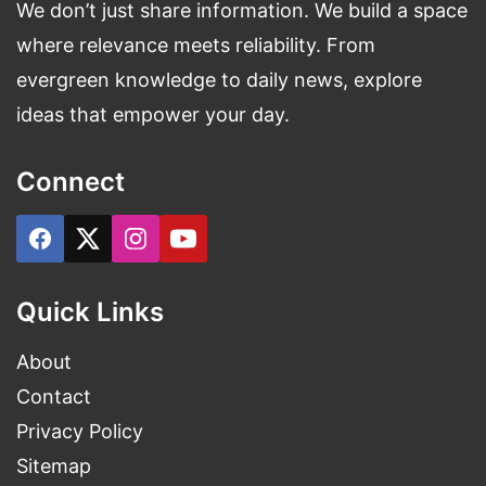
We don’t just share information. We build a space
किया
where relevance meets reliability. From
evergreen knowledge to daily news, explore
Radhika Apte Upcoming Movie's,
ideas that empower your day.
Webseries
राधिका आप्टे अब तक लगभग 47 बॉलीवुड,वेबसिरीज और अन्य
Connect
भाषाओं की मूवीज में काम कर चुकी हैं आने वाले समय मे ढेरों
फिल्मे आएंगी, कई वेब सीरीज में दिखेंगी।
Quick Links
About
Contact
Privacy Policy
Sitemap