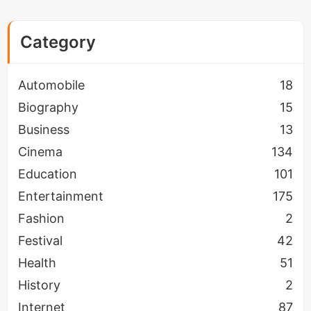
बॉलीवुड फिल्मों में कैरियर की बात करें तो राधिका आप्टे ने फ़िल्म
'Life Ho to Aesi' से अपने bollywood career की
Category
शुरुआत की,इस फ़िल्म में वह
Sanjay Dutt
और
Shahid
Kapoor
के साथ नजर आयीं। राधिका आप्टे किरदार में जान
Automobile
18
डालने के लिए उस किरदार में ढलने के लिए किसी भी जोखिम लेने
Biography
15
को तैयार रहती हैं इसकी मिसाल उनकी कई फिल्मो के माध्यम से
Business
13
देखी जा सकती है फ़िल्म 'Parched' उनकी एक्टिंग का लोहा
Cinema
134
देखा जा सकता है बात चाहे बोल्डनेस की हो या सिम्पलीसिटी की
Education
101
हर तरह के रोल में फिट बैठती हैं फ़िल्म 'Padman' में निभाई
Entertainment
175
गयी भूमिका और फ़िल्म 'Manjhi The Mountenmen' में
Fashion
2
निभाई गयी 'फगुनिया' का किरदार अप्रतिम अभिनय का शानदार
Festival
42
उदाहरण है। Ragini MMS फेम डायरेक्टर Pawan
Health
51
Kriplani की फ़िल्म 'फोबिया' में राधिका आप्टे को बहुत सराहा
History
2
गया था।
Internet
87