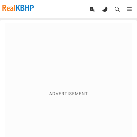
RealKBHP
-
Discover,
Learn,
and
Evolve