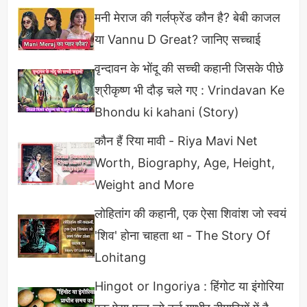
अनिवार्य है।
मनी मेराज की गर्लफ्रेंड कौन है? बेबी काजल
उर्दू
के लिए इस विषय से स्नातक की उपाधि का होना
या Vannu D Great? जानिए सच्चाई
अनिवार्य है।
वृन्दावन के भोंदू की सच्ची कहानी जिसके पीछे
अंग्रेजी
के लिए इंग्लिश विषय से ही किसी मान्यता प्राप्त
श्रीकृष्ण भी दौड़ चले गए : Vrindavan Ke
विश्वविद्यालय से स्नातक की डिग्री।
Bhondu ki kahani (Story)
संगीत
की शिक्षिका या शिक्षक बनने के लिए संगीत या वादन
कौन हैं रिया मावी - Riya Mavi Net
के क्षेत्र में स्नातक डिग्री अथवा भातखंडे या बनारस संगीत
Worth, Biography, Age, Height,
संस्थान से डिग्री होना कंपलसरी है।
Weight and More
कला
के लिए निर्धारित योग्यता बैचलर ऑफ फाइन आर्ट है।
लोहितांग की कहानी, एक ऐसा शिवांश जो स्वयं
शारीरिक शिक्षक
के लिए किसी भी मान्यता प्राप्त संस्थान से
'शिव' होना चाहता था - The Story Of
कोई भी डिग्री हो और साथ में एक वर्ष का बीपीएड का होना
Lohitang
अनिवार्य है।
होम साइंस
के लिए गृह विज्ञान से स्नातक होना अनिवार्य है।
Hingot or Ingoriya : हिंगोट या इंगोरिया
वाणिज्य
के लिए ग्रेजुएशन में कॉमर्स साइट से बीकॉम की